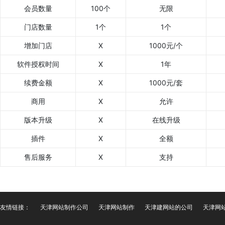
会员数量
100个
无限
门店数量
1个
1个
增加门店
X
1000元/个
软件授权时间
X
1年
续费金额
X
1000元/套
商用
X
允许
版本升级
X
在线升级
插件
X
全额
售后服务
X
支持
友情链接：
天津网站制作公司
天津网站制作
天津建网站的公司
天津网